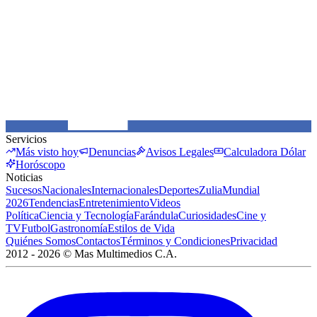
Servicios
Más visto hoy
Denuncias
Avisos Legales
Calculadora Dólar
Horóscopo
Noticias
Sucesos
Nacionales
Internacionales
Deportes
Zulia
Mundial
2026
Tendencias
Entretenimiento
Videos
Política
Ciencia y Tecnología
Farándula
Curiosidades
Cine y
TV
Futbol
Gastronomía
Estilos de Vida
Quiénes Somos
Contactos
Términos y Condiciones
Privacidad
2012 -
2026
©
Mas Multimedios C.A.