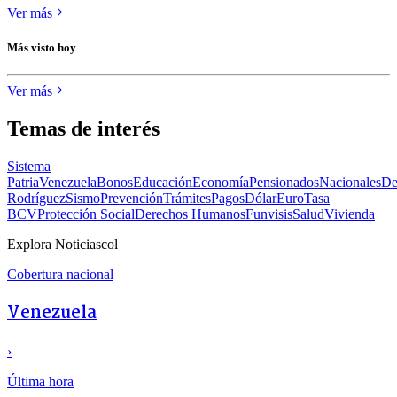
Ver más
Más visto hoy
Ver más
Temas de interés
Sistema
Patria
Venezuela
Bonos
Educación
Economía
Pensionados
Nacionales
De
Rodríguez
Sismo
Prevención
Trámites
Pagos
Dólar
Euro
Tasa
BCV
Protección Social
Derechos Humanos
Funvisis
Salud
Vivienda
Explora Noticiascol
Cobertura nacional
Venezuela
›
Última hora