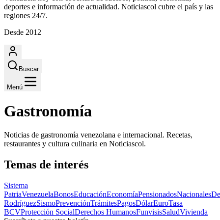
deportes e información de actualidad. Noticiascol cubre el país y las
regiones 24/7.
Desde 2012
Buscar
Menú
Gastronomía
Noticias de gastronomía venezolana e internacional. Recetas,
restaurantes y cultura culinaria en Noticiascol.
Temas de interés
Sistema
Patria
Venezuela
Bonos
Educación
Economía
Pensionados
Nacionales
De
Rodríguez
Sismo
Prevención
Trámites
Pagos
Dólar
Euro
Tasa
BCV
Protección Social
Derechos Humanos
Funvisis
Salud
Vivienda