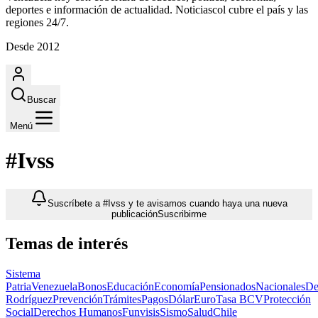
deportes e información de actualidad. Noticiascol cubre el país y las
regiones 24/7.
Desde 2012
Buscar
Menú
#Ivss
Suscríbete a #Ivss y te avisamos cuando haya una nueva
publicación
Suscribirme
Temas de interés
Sistema
Patria
Venezuela
Bonos
Educación
Economía
Pensionados
Nacionales
De
Rodríguez
Prevención
Trámites
Pagos
Dólar
Euro
Tasa BCV
Protección
Social
Derechos Humanos
Funvisis
Sismo
Salud
Chile