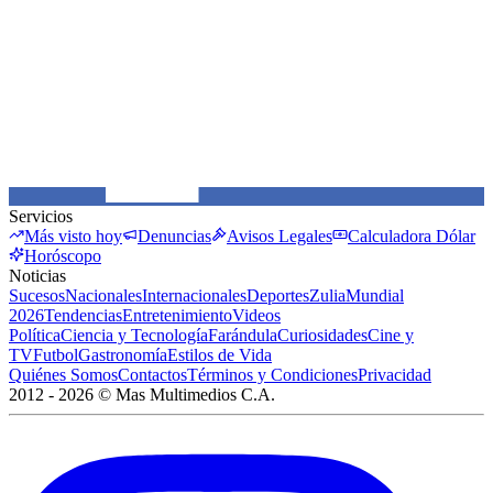
Servicios
Más visto hoy
Denuncias
Avisos Legales
Calculadora Dólar
Horóscopo
Noticias
Sucesos
Nacionales
Internacionales
Deportes
Zulia
Mundial
2026
Tendencias
Entretenimiento
Videos
Política
Ciencia y Tecnología
Farándula
Curiosidades
Cine y
TV
Futbol
Gastronomía
Estilos de Vida
Quiénes Somos
Contactos
Términos y Condiciones
Privacidad
2012 -
2026
©
Mas Multimedios C.A.