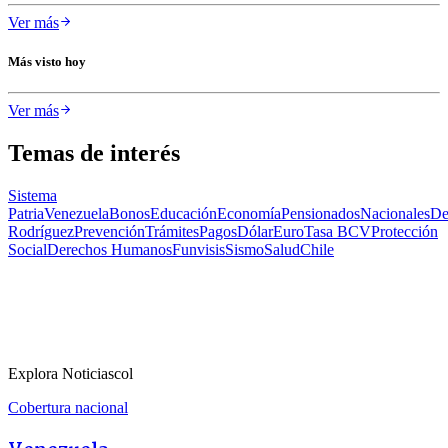
Ver más
Más visto hoy
Ver más
Temas de interés
Sistema
Patria
Venezuela
Bonos
Educación
Economía
Pensionados
Nacionales
De
Rodríguez
Prevención
Trámites
Pagos
Dólar
Euro
Tasa BCV
Protección
Social
Derechos Humanos
Funvisis
Sismo
Salud
Chile
Explora Noticiascol
Cobertura nacional