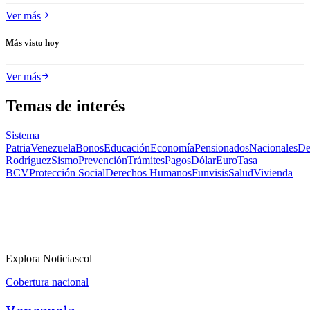
Ver más
Más visto hoy
Ver más
Temas de interés
Sistema
Patria
Venezuela
Bonos
Educación
Economía
Pensionados
Nacionales
De
Rodríguez
Sismo
Prevención
Trámites
Pagos
Dólar
Euro
Tasa
BCV
Protección Social
Derechos Humanos
Funvisis
Salud
Vivienda
Explora Noticiascol
Cobertura nacional