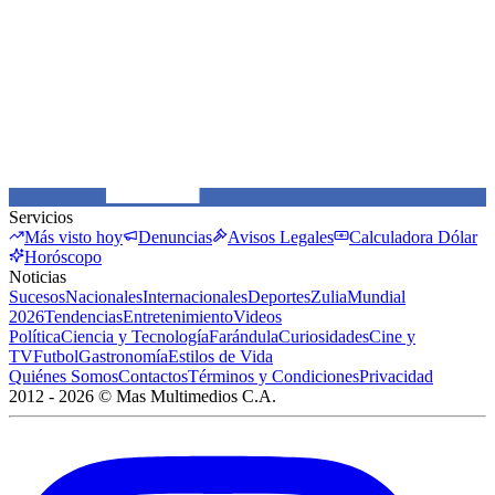
Servicios
Más visto hoy
Denuncias
Avisos Legales
Calculadora Dólar
Horóscopo
Noticias
Sucesos
Nacionales
Internacionales
Deportes
Zulia
Mundial
2026
Tendencias
Entretenimiento
Videos
Política
Ciencia y Tecnología
Farándula
Curiosidades
Cine y
TV
Futbol
Gastronomía
Estilos de Vida
Quiénes Somos
Contactos
Términos y Condiciones
Privacidad
2012 -
2026
©
Mas Multimedios C.A.