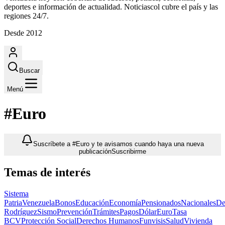
deportes e información de actualidad. Noticiascol cubre el país y las
regiones 24/7.
Desde 2012
Buscar
Menú
#Euro
Suscríbete a #Euro y te avisamos cuando haya una nueva
publicación
Suscribirme
Temas de interés
Sistema
Patria
Venezuela
Bonos
Educación
Economía
Pensionados
Nacionales
De
Rodríguez
Sismo
Prevención
Trámites
Pagos
Dólar
Euro
Tasa
BCV
Protección Social
Derechos Humanos
Funvisis
Salud
Vivienda