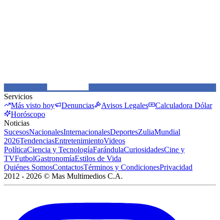
Servicios
Más visto hoy
Denuncias
Avisos Legales
Calculadora Dólar
Horóscopo
Noticias
Sucesos
Nacionales
Internacionales
Deportes
Zulia
Mundial
2026
Tendencias
Entretenimiento
Videos
Política
Ciencia y Tecnología
Farándula
Curiosidades
Cine y
TV
Futbol
Gastronomía
Estilos de Vida
Quiénes Somos
Contactos
Términos y Condiciones
Privacidad
2012 -
2026
©
Mas Multimedios C.A.