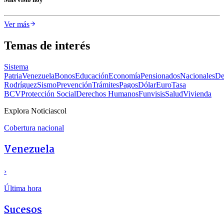
Ver más
Temas de interés
Sistema
Patria
Venezuela
Bonos
Educación
Economía
Pensionados
Nacionales
De
Rodríguez
Sismo
Prevención
Trámites
Pagos
Dólar
Euro
Tasa
BCV
Protección Social
Derechos Humanos
Funvisis
Salud
Vivienda
Explora Noticiascol
Cobertura nacional
Venezuela
›
Última hora
Sucesos