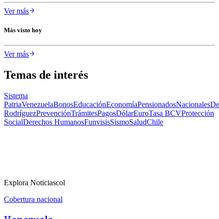
Ver más
Más visto hoy
Ver más
Temas de interés
Sistema
Patria
Venezuela
Bonos
Educación
Economía
Pensionados
Nacionales
De
Rodríguez
Prevención
Trámites
Pagos
Dólar
Euro
Tasa BCV
Protección
Social
Derechos Humanos
Funvisis
Sismo
Salud
Chile
Explora Noticiascol
Cobertura nacional