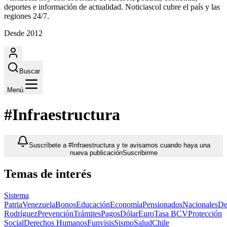
deportes e información de actualidad. Noticiascol cubre el país y las
regiones 24/7.
Desde 2012
Buscar
Menú
#Infraestructura
Suscríbete a #Infraestructura y te avisamos cuando haya una
nueva publicación
Suscribirme
Temas de interés
Sistema
Patria
Venezuela
Bonos
Educación
Economía
Pensionados
Nacionales
De
Rodríguez
Prevención
Trámites
Pagos
Dólar
Euro
Tasa BCV
Protección
Social
Derechos Humanos
Funvisis
Sismo
Salud
Chile