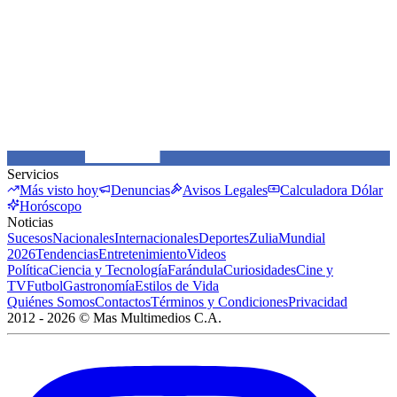
Servicios
Más visto hoy
Denuncias
Avisos Legales
Calculadora Dólar
Horóscopo
Noticias
Sucesos
Nacionales
Internacionales
Deportes
Zulia
Mundial
2026
Tendencias
Entretenimiento
Videos
Política
Ciencia y Tecnología
Farándula
Curiosidades
Cine y
TV
Futbol
Gastronomía
Estilos de Vida
Quiénes Somos
Contactos
Términos y Condiciones
Privacidad
2012 -
2026
©
Mas Multimedios C.A.