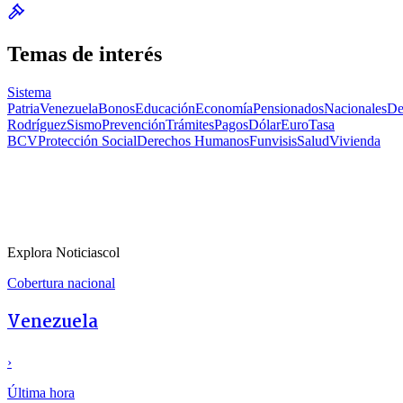
Temas de interés
Sistema
Patria
Venezuela
Bonos
Educación
Economía
Pensionados
Nacionales
De
Rodríguez
Sismo
Prevención
Trámites
Pagos
Dólar
Euro
Tasa
BCV
Protección Social
Derechos Humanos
Funvisis
Salud
Vivienda
Explora Noticiascol
Cobertura nacional
Venezuela
›
Última hora