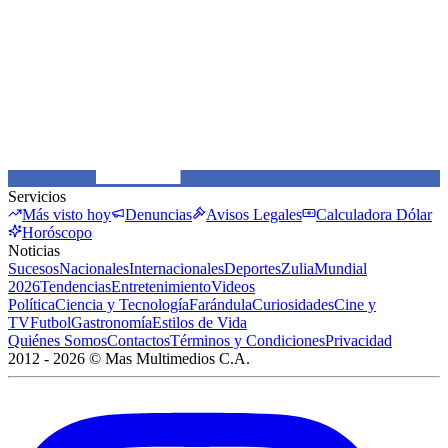
Servicios
Más visto hoy
Denuncias
Avisos Legales
Calculadora Dólar
Horóscopo
Noticias
Sucesos
Nacionales
Internacionales
Deportes
Zulia
Mundial
2026
Tendencias
Entretenimiento
Videos
Política
Ciencia y Tecnología
Farándula
Curiosidades
Cine y
TV
Futbol
Gastronomía
Estilos de Vida
Quiénes Somos
Contactos
Términos y Condiciones
Privacidad
2012 -
2026
©
Mas Multimedios C.A.