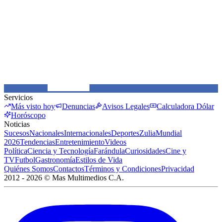
Servicios
Más visto hoy
Denuncias
Avisos Legales
Calculadora Dólar
Horóscopo
Noticias
Sucesos
Nacionales
Internacionales
Deportes
Zulia
Mundial
2026
Tendencias
Entretenimiento
Videos
Política
Ciencia y Tecnología
Farándula
Curiosidades
Cine y
TV
Futbol
Gastronomía
Estilos de Vida
Quiénes Somos
Contactos
Términos y Condiciones
Privacidad
2012 -
2026
©
Mas Multimedios C.A.