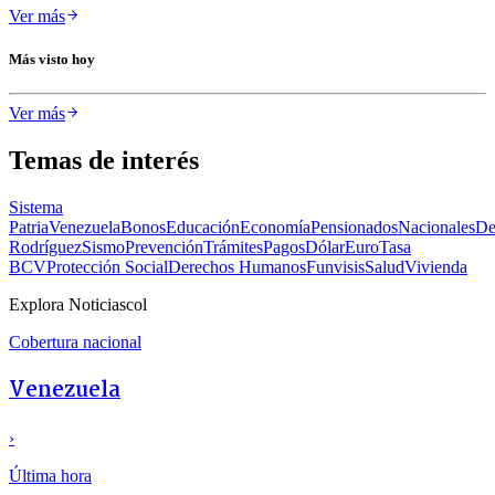
Ver más
Más visto hoy
Ver más
Temas de interés
Sistema
Patria
Venezuela
Bonos
Educación
Economía
Pensionados
Nacionales
De
Rodríguez
Sismo
Prevención
Trámites
Pagos
Dólar
Euro
Tasa
BCV
Protección Social
Derechos Humanos
Funvisis
Salud
Vivienda
Explora Noticiascol
Cobertura nacional
Venezuela
›
Última hora