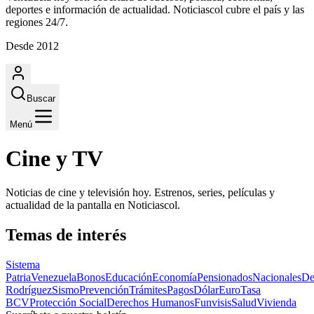
deportes e información de actualidad. Noticiascol cubre el país y las
regiones 24/7.
Desde 2012
Buscar
Menú
Cine y TV
Noticias de cine y televisión hoy. Estrenos, series, películas y
actualidad de la pantalla en Noticiascol.
Temas de interés
Sistema
Patria
Venezuela
Bonos
Educación
Economía
Pensionados
Nacionales
De
Rodríguez
Sismo
Prevención
Trámites
Pagos
Dólar
Euro
Tasa
BCV
Protección Social
Derechos Humanos
Funvisis
Salud
Vivienda