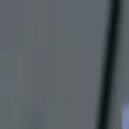
Lectura y tema
Cambiar tema
A-
A
A+
Redes Sociales