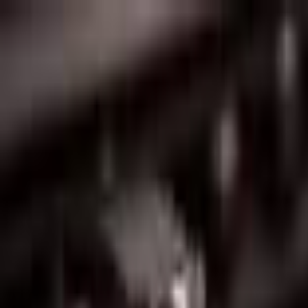
Lectura y tema
Cambiar tema
A-
A
A+
Redes Sociales