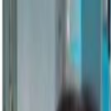
Lectura y tema
Cambiar tema
A-
A
A+
Redes Sociales