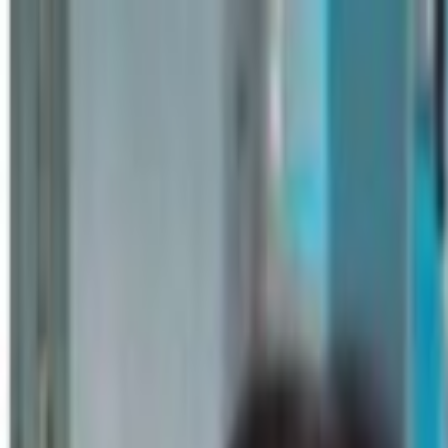
Lectura y tema
Cambiar tema
A-
A
A+
Redes Sociales