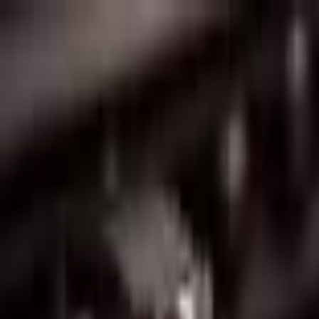
Lectura y tema
Cambiar tema
A-
A
A+
Redes Sociales