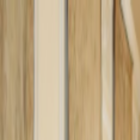
Lectura y tema
Cambiar tema
A-
A
A+
Redes Sociales