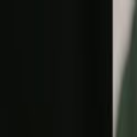
Lectura y tema
Cambiar tema
A-
A
A+
Redes Sociales