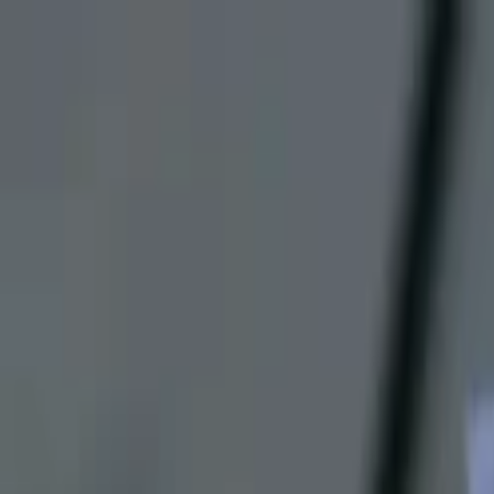
Lectura y tema
Cambiar tema
A-
A
A+
Redes Sociales