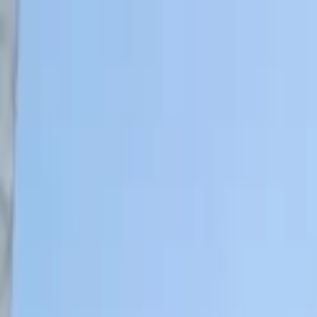
Lectura y tema
Cambiar tema
A-
A
A+
Redes Sociales