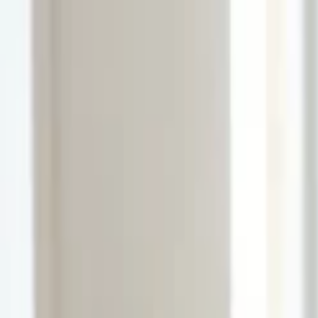
Lectura y tema
Cambiar tema
A-
A
A+
Redes Sociales