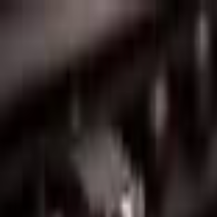
Lectura y tema
Cambiar tema
A-
A
A+
Redes Sociales