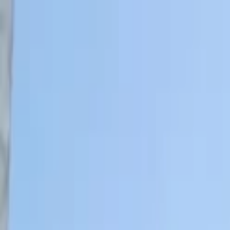
Lectura y tema
Cambiar tema
A-
A
A+
Redes Sociales