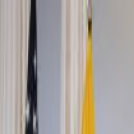
Lectura y tema
Cambiar tema
A-
A
A+
Redes Sociales