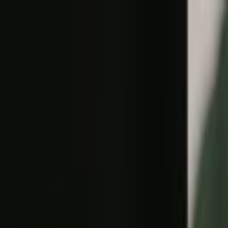
Lectura y tema
Cambiar tema
A-
A
A+
Redes Sociales