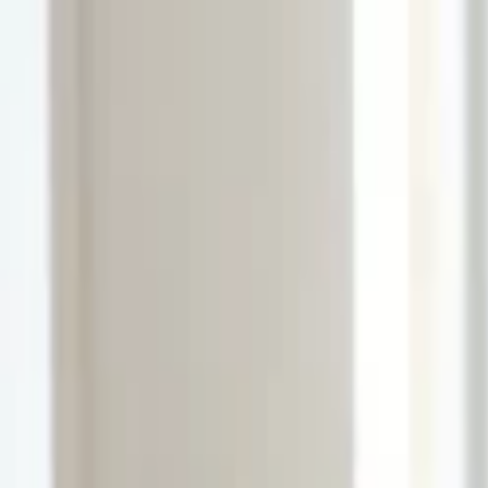
Lectura y tema
Cambiar tema
A-
A
A+
Redes Sociales