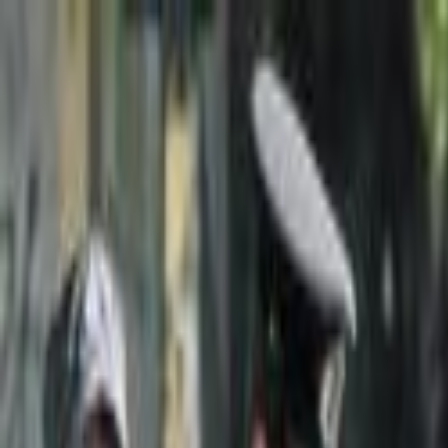
Lectura y tema
Cambiar tema
A-
A
A+
Redes Sociales