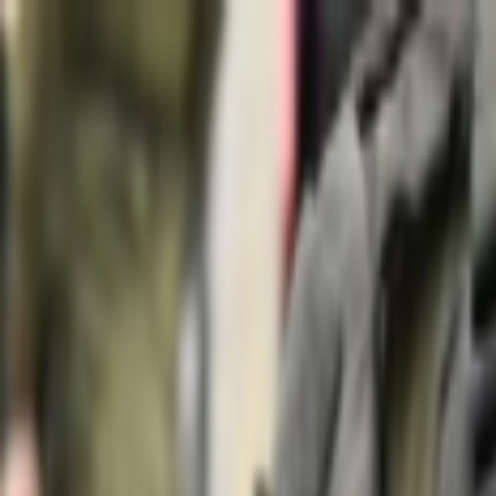
Lectura y tema
Cambiar tema
A-
A
A+
Redes Sociales