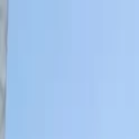
Lectura y tema
Cambiar tema
A-
A
A+
Redes Sociales