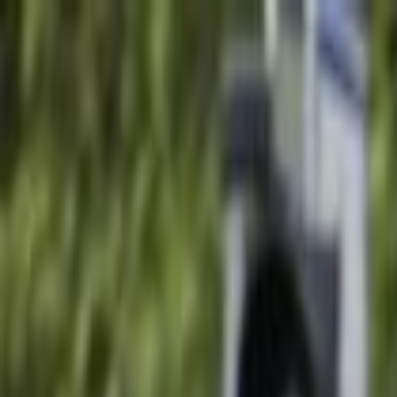
Lectura y tema
Cambiar tema
A-
A
A+
Redes Sociales