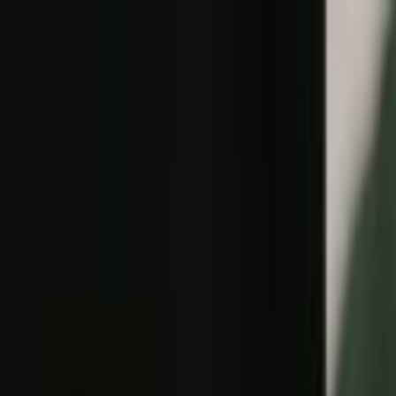
Lectura y tema
Cambiar tema
A-
A
A+
Redes Sociales