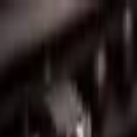
Lectura y tema
Cambiar tema
A-
A
A+
Redes Sociales