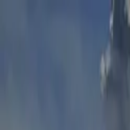
Lectura y tema
Cambiar tema
A-
A
A+
Redes Sociales