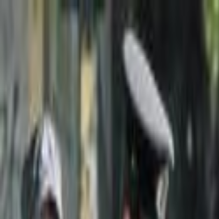
Lectura y tema
Cambiar tema
A-
A
A+
Redes Sociales