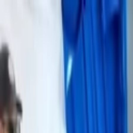
Lectura y tema
Cambiar tema
A-
A
A+
Redes Sociales