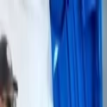
Lectura y tema
Cambiar tema
A-
A
A+
Redes Sociales