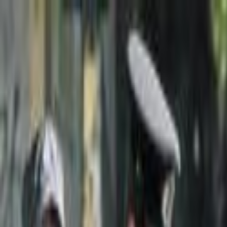
Lectura y tema
Cambiar tema
A-
A
A+
Redes Sociales