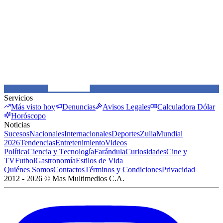
Servicios
Más visto hoy
Denuncias
Avisos Legales
Calculadora Dólar
Horóscopo
Noticias
Sucesos
Nacionales
Internacionales
Deportes
Zulia
Mundial
2026
Tendencias
Entretenimiento
Videos
Política
Ciencia y Tecnología
Farándula
Curiosidades
Cine y
TV
Futbol
Gastronomía
Estilos de Vida
Quiénes Somos
Contactos
Términos y Condiciones
Privacidad
2012 -
2026
©
Mas Multimedios C.A.