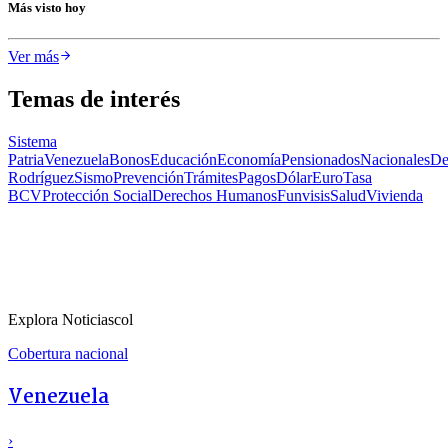
Más visto hoy
Ver más
Temas de interés
Sistema
Patria
Venezuela
Bonos
Educación
Economía
Pensionados
Nacionales
De
Rodríguez
Sismo
Prevención
Trámites
Pagos
Dólar
Euro
Tasa
BCV
Protección Social
Derechos Humanos
Funvisis
Salud
Vivienda
Explora Noticiascol
Cobertura nacional
Venezuela
›