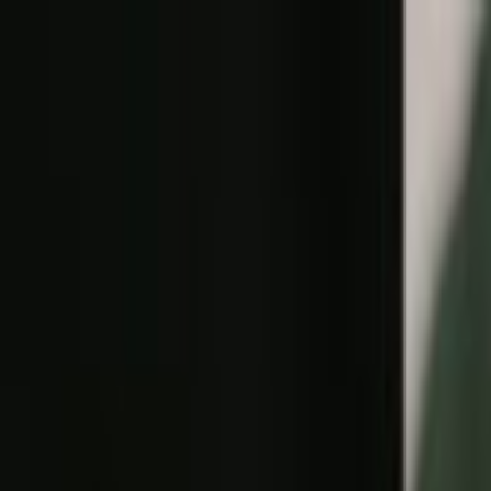
Lectura y tema
Cambiar tema
A-
A
A+
Redes Sociales