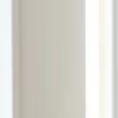
Lectura y tema
Cambiar tema
A-
A
A+
Redes Sociales