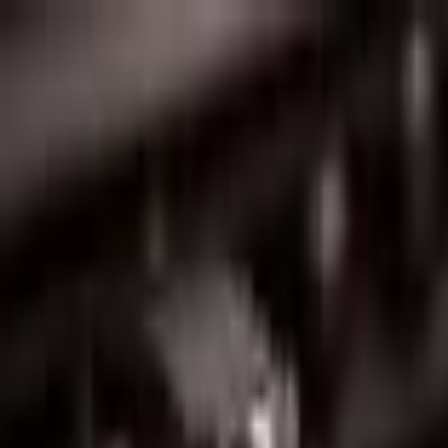
Lectura y tema
Cambiar tema
A-
A
A+
Redes Sociales