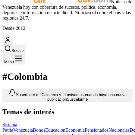
Noticias de
Venezuela hoy con cobertura de sucesos, política, economía,
deportes e información de actualidad. Noticiascol cubre el país y las
regiones 24/7.
Desde 2012
Buscar
Menú
#Colombia
Suscríbete a #Colombia y te avisamos cuando haya una nueva
publicación
Suscribirme
Temas de interés
Sistema
Patria
Venezuela
Bonos
Educación
Economía
Pensionados
Nacionales
De