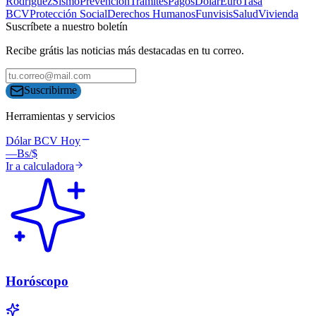
Rodríguez
Sismo
Prevención
Trámites
Pagos
Dólar
Euro
Tasa
BCV
Protección Social
Derechos Humanos
Funvisis
Salud
Vivienda
Suscríbete a nuestro boletín
Recibe grátis las noticias más destacadas en tu correo.
Suscribirme
Herramientas y servicios
Dólar BCV Hoy
—
Bs/$
Ir a calculadora
Horóscopo