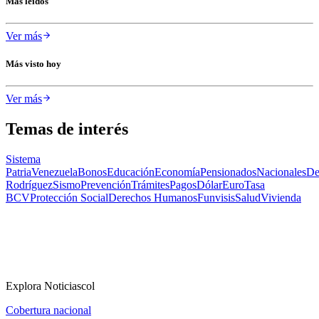
Más leídos
Ver más
Más visto hoy
Ver más
Temas de interés
Sistema
Patria
Venezuela
Bonos
Educación
Economía
Pensionados
Nacionales
De
Rodríguez
Sismo
Prevención
Trámites
Pagos
Dólar
Euro
Tasa
BCV
Protección Social
Derechos Humanos
Funvisis
Salud
Vivienda
Explora Noticiascol
Cobertura nacional