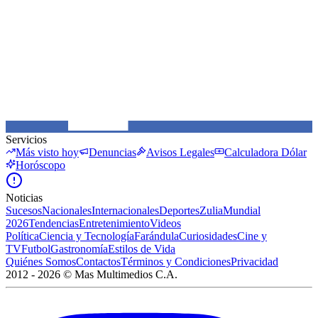
Servicios
Más visto hoy
Denuncias
Avisos Legales
Calculadora Dólar
Horóscopo
Noticias
Sucesos
Nacionales
Internacionales
Deportes
Zulia
Mundial
2026
Tendencias
Entretenimiento
Videos
Política
Ciencia y Tecnología
Farándula
Curiosidades
Cine y
TV
Futbol
Gastronomía
Estilos de Vida
Quiénes Somos
Contactos
Términos y Condiciones
Privacidad
2012 -
2026
©
Mas Multimedios C.A.