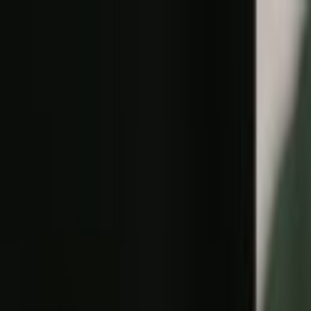
Lectura y tema
Cambiar tema
A-
A
A+
Redes Sociales