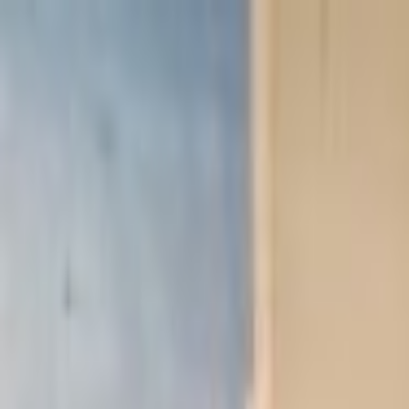
Lectura y tema
Cambiar tema
A-
A
A+
Redes Sociales