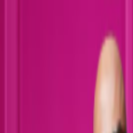
Lectura y tema
Cambiar tema
A-
A
A+
Redes Sociales