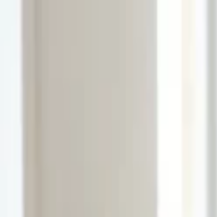
Lectura y tema
Cambiar tema
A-
A
A+
Redes Sociales