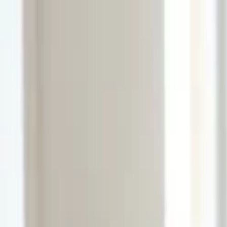
Lectura y tema
Cambiar tema
A-
A
A+
Redes Sociales