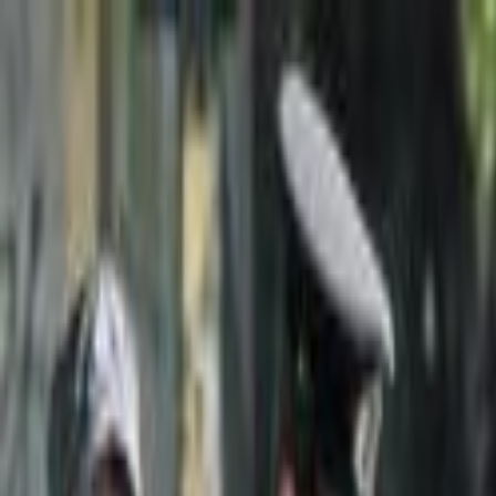
Lectura y tema
Cambiar tema
A-
A
A+
Redes Sociales