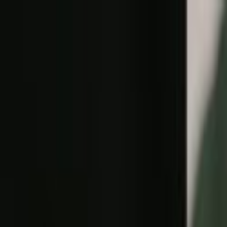
Lectura y tema
Cambiar tema
A-
A
A+
Redes Sociales