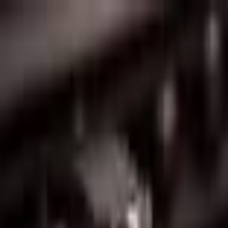
Lectura y tema
Cambiar tema
A-
A
A+
Redes Sociales