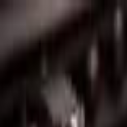
Lectura y tema
Cambiar tema
A-
A
A+
Redes Sociales