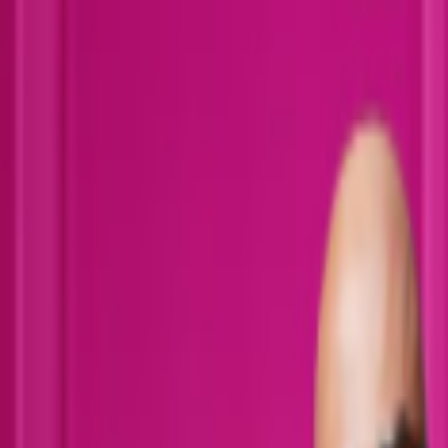
Lectura y tema
Cambiar tema
A-
A
A+
Redes Sociales