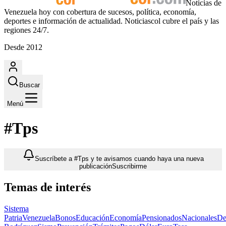
Noticias de
Venezuela hoy con cobertura de sucesos, política, economía,
deportes e información de actualidad. Noticiascol cubre el país y las
regiones 24/7.
Desde 2012
Buscar
Menú
#Tps
Suscríbete a #Tps y te avisamos cuando haya una nueva
publicación
Suscribirme
Temas de interés
Sistema
Patria
Venezuela
Bonos
Educación
Economía
Pensionados
Nacionales
De