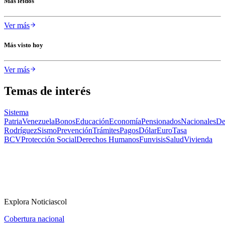
Más leídos
Ver más
Más visto hoy
Ver más
Temas de interés
Sistema
Patria
Venezuela
Bonos
Educación
Economía
Pensionados
Nacionales
De
Rodríguez
Sismo
Prevención
Trámites
Pagos
Dólar
Euro
Tasa
BCV
Protección Social
Derechos Humanos
Funvisis
Salud
Vivienda
Explora Noticiascol
Cobertura nacional