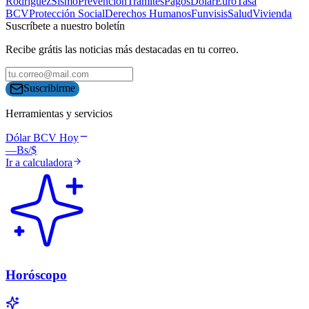
Rodríguez
Sismo
Prevención
Trámites
Pagos
Dólar
Euro
Tasa
BCV
Protección Social
Derechos Humanos
Funvisis
Salud
Vivienda
Suscríbete a nuestro boletín
Recibe grátis las noticias más destacadas en tu correo.
Suscribirme
Herramientas y servicios
Dólar BCV Hoy
—
Bs/$
Ir a calculadora
Horóscopo