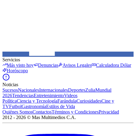
Servicios
Más visto hoy
Denuncias
Avisos Legales
Calculadora Dólar
Horóscopo
Noticias
Sucesos
Nacionales
Internacionales
Deportes
Zulia
Mundial
2026
Tendencias
Entretenimiento
Videos
Política
Ciencia y Tecnología
Farándula
Curiosidades
Cine y
TV
Futbol
Gastronomía
Estilos de Vida
Quiénes Somos
Contactos
Términos y Condiciones
Privacidad
2012 -
2026
©
Mas Multimedios C.A.