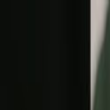
Lectura y tema
Cambiar tema
A-
A
A+
Redes Sociales